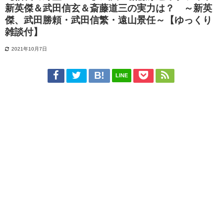
新英傑＆武田信玄＆斎藤道三の実力は？ ～新英
傑、武田勝頼・武田信繁・遠山景任～【ゆっくり
雑談付】
2021年10月7日
LINE