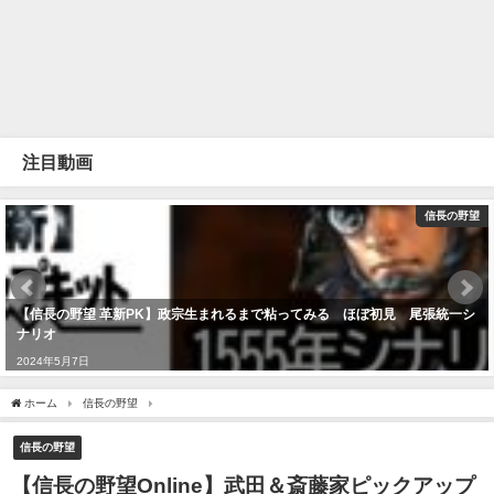
注目動画
信長の野望
【信長の野望 革新PK】政宗生まれるまで粘ってみる ほぼ初見 尾張統一シ
ナリオ
2024年5月7日
ホーム
信長の野望
【信長の野望Online】武田＆斎藤家ピックアップ新英傑＆武田
信長の野望
【信長の野望Online】武田＆斎藤家ピックアップ