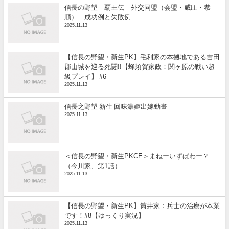
信長の野望 覇王伝 外交同盟（会盟・威圧・恭
順） 成功例と失敗例
2025.11.13
【信長の野望・新生PK】毛利家の本拠地である吉田
郡山城を巡る死闘!!【蜂須賀家政：関ヶ原の戦い超
級プレイ】 #6
2025.11.13
信長之野望 新生 回味濃姬出嫁動畫
2025.11.13
＜信長の野望・新生PKCE＞まねーいずぱわー？
（今川家、第1話）
2025.11.13
【信長の野望・新生PK】筒井家：兵士の治療が本業
です！#8【ゆっくり実況】
2025.11.13