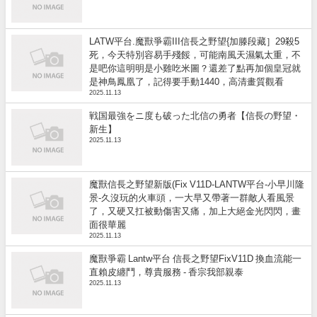
LATW平台.魔獸爭霸III信長之野望{加滕段藏］29殺5
死，今天特別容易手殘餒，可能南風天濕氣太重，不
是吧你這明明是小雞吃米圖？還差了點再加個皇冠就
是神鳥鳳凰了，記得要手動1440，高清畫質觀看
2025.11.13
戦国最強をニ度も破った北信の勇者【信長の野望・
新生】
2025.11.13
魔獸信長之野望新版(Fix V11D-LANTW平台-小早川隆
景-久沒玩的火車頭，一大早又帶著一群敵人看風景
了，又硬又扛被動傷害又痛，加上大絕金光閃閃，畫
面很華麗
2025.11.13
魔獸爭霸 Lantw平台 信長之野望FixV11D 換血流能一
直賴皮纏鬥，尊貴服務 - 香宗我部親泰
2025.11.13